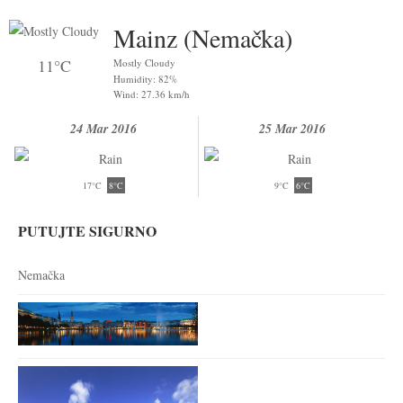
Mainz (Nemačka)
11°C
Mostly Cloudy
Humidity: 82%
Wind: 27.36 km/h
24 Mar 2016
25 Mar 2016
17°C
8°C
9°C
6°C
PUTUJTE SIGURNO
Nemačka