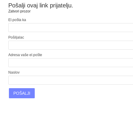
Pošalji ovaj link prijatelju.
Zatvori prozor
El.pošta ka
Pošiljalac
Adresa vaše el.pošte
Naslov
POŠALJI